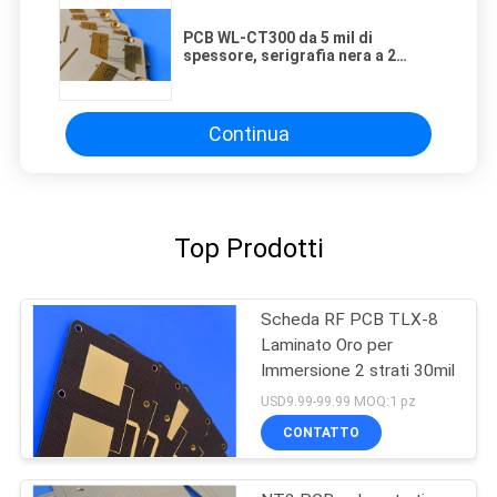
PCB WL-CT300 da 5 mil di
spessore, serigrafia nera a 2
strati, placcatura in oro puro
Continua
Top Prodotti
Scheda RF PCB TLX-8
Laminato Oro per
Immersione 2 strati 30mil
USD9.99-99.99 MOQ:1 pz
CONTATTO