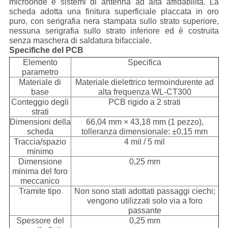
microonde e sistemi di antenna ad alta affidabilità. La
scheda adotta una finitura superficiale placcata in oro
puro, con serigrafia nera stampata sullo strato superiore,
nessuna serigrafia sullo strato inferiore ed è costruita
senza maschera di saldatura bifacciale.
Specifiche del PCB
Elemento
Specifica
parametro
Materiale di
Materiale dielettrico termoindurente ad
base
alta frequenza WL-CT300
Conteggio degli
PCB rigido a 2 strati
strati
Dimensioni della
66,04 mm × 43,18 mm (1 pezzo),
scheda
tolleranza dimensionale: ±0,15 mm
Traccia/spazio
4 mil / 5 mil
minimo
Dimensione
0,25 mm
minima del foro
meccanico
Tramite tipo
Non sono stati adottati passaggi ciechi;
vengono utilizzati solo via a foro
passante
Spessore del
0,25 mm