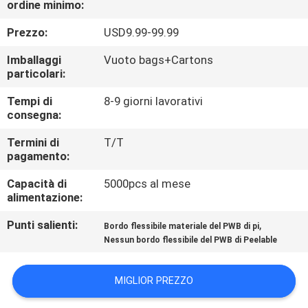
ordine minimo:
ALLA
FABBRICA
Prezzo:
USD9.99-99.99
Imballaggi
Vuoto bags+Cartons
CONTROLLO
particolari:
DELLA
Tempi di
8-9 giorni lavorativi
consegna:
QUALITÀ
Termini di
T/T
pagamento:
CONTATTACI
Capacità di
5000pcs al mese
alimentazione:
NOTIZIE
Punti salienti:
,
Bordo flessibile materiale del PWB di pi
Nessun bordo flessibile del PWB di Peelable
CASI
MIGLIOR PREZZO
MAPPA