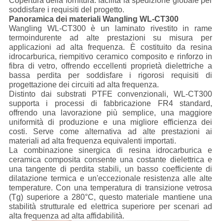
Copertura della fornitura: facilita la spedizione globale per
soddisfare i requisiti del progetto.
Panoramica dei materiali Wangling WL-CT300
Wangling WL-CT300 è un laminato rivestito in rame
termoindurente ad alte prestazioni su misura per
applicazioni ad alta frequenza. È costituito da resina
idrocarburica, riempitivo ceramico composito e rinforzo in
fibra di vetro, offrendo eccellenti proprietà dielettriche a
bassa perdita per soddisfare i rigorosi requisiti di
progettazione dei circuiti ad alta frequenza.
Distinto dai substrati PTFE convenzionali, WL-CT300
supporta i processi di fabbricazione FR4 standard,
offrendo una lavorazione più semplice, una maggiore
uniformità di produzione e una migliore efficienza dei
costi. Serve come alternativa ad alte prestazioni ai
materiali ad alta frequenza equivalenti importati.
La combinazione sinergica di resina idrocarburica e
ceramica composita consente una costante dielettrica e
una tangente di perdita stabili, un basso coefficiente di
dilatazione termica e un'eccezionale resistenza alle alte
temperature. Con una temperatura di transizione vetrosa
(Tg) superiore a 280°C, questo materiale mantiene una
stabilità strutturale ed elettrica superiore per scenari ad
alta frequenza ad alta affidabilità.