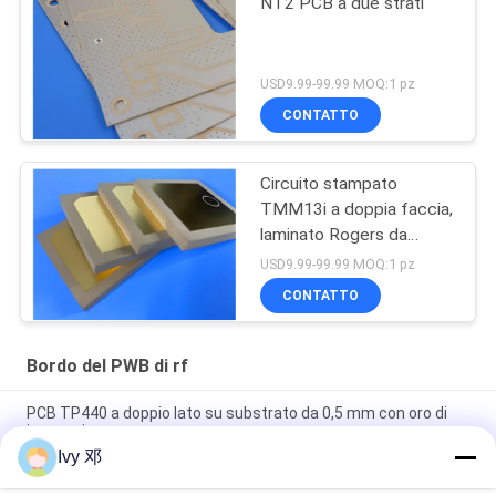
NT2 PCB a due strati
USD9.99-99.99 MOQ:1 pz
CONTATTO
Circuito stampato
TMM13i a doppia faccia,
laminato Rogers da
150mil, circuiti ad alta
USD9.99-99.99 MOQ:1 pz
frequenza
CONTATTO
Bordo del PWB di rf
PCB TP440 a doppio lato su substrato da 0,5 mm con oro di
immersione
Ivy 邓
Doppia facciata CER-10 PCB ad alta frequenza 30 millimetri di
laminazione in argento