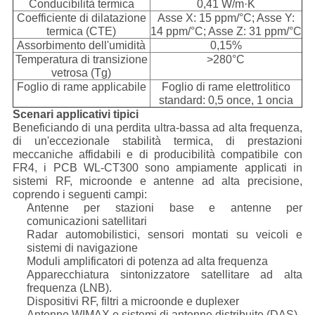
Conducibilità termica
0,41 W/m·K
Coefficiente di dilatazione
Asse X: 15 ppm/°C; Asse Y:
termica (CTE)
14 ppm/°C; Asse Z: 31 ppm/°C
Assorbimento dell'umidità
0,15%
Temperatura di transizione
>280°C
vetrosa (Tg)
Foglio di rame applicabile
Foglio di rame elettrolitico
standard: 0,5 once, 1 oncia
Scenari applicativi tipici
Beneficiando di una perdita ultra-bassa ad alta frequenza,
di un'eccezionale stabilità termica, di prestazioni
meccaniche affidabili e di producibilità compatibile con
FR4, i PCB WL-CT300 sono ampiamente applicati in
sistemi RF, microonde e antenne ad alta precisione,
coprendo i seguenti campi:
Antenne per stazioni base e antenne per
comunicazioni satellitari
Radar automobilistici, sensori montati su veicoli e
sistemi di navigazione
Moduli amplificatori di potenza ad alta frequenza
Apparecchiatura sintonizzatore satellitare ad alta
frequenza (LNB).
Dispositivi RF, filtri a microonde e duplexer
Antenne WIMAX e sistemi di antenne distribuite (DAS)