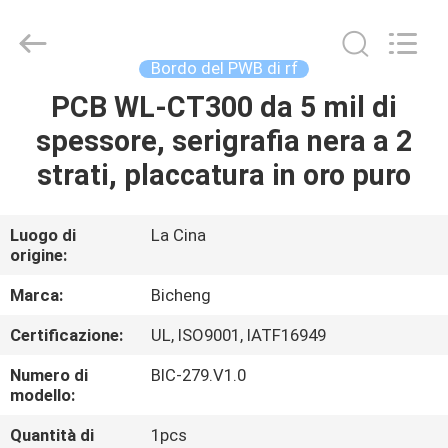
2026
Bicheng
Electronics
Technology
Co.,
Bordo del PWB di rf
Ltd.
All
PCB WL-CT300 da 5 mil di
CASA.
Rights
Reserved.
spessore, serigrafia nera a 2
PRODOTTI
strati, placcatura in oro puro
VIDEO
Luogo di
La Cina
origine:
SU
Marca:
Bicheng
DI
Certificazione:
UL, ISO9001, IATF16949
NOI
Numero di
BIC-279.V1.0
modello:
VISITA
Quantità di
1pcs