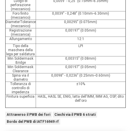
Luogo di
0,0059" - 0,25" (0.15mm--6.35mm)
perforazione
(meccanico)
Foro finito
0,0039" - 0,248" (0.10mm--6.30mm)
(meccanico)
DiameterTolerance
0,00295" (0.075mm)
(meccanico)
Registrazione
0,00197" (0.05mm)
(meccanica)
Allungamento
12:1
Tipo della
LPI
maschera della
lega per saldatura
Min Soldermask
0,00315" (0.08mm)
Bridge
Min Soldermask
0,00197" (0.05mm)
Clearance
Spina via il
0,0098" - 0,0236" (0.25mm--0.60mm)
diametro
Tolleranza di
±10%
controllo di
impedenza
Finitura superficia
HASL, HASL SE, ENIG, latta dell'IMM, IMM AG, OSP, dito
dell'oro
Attraverso il PWB dei fori
Ciechi via il PWB 6 strati
Bordo del PWB di IATF16949 rf