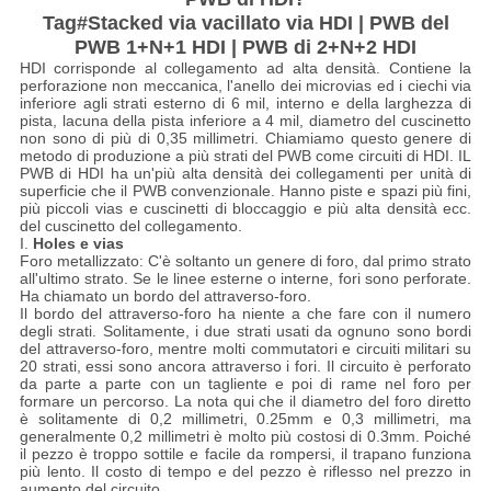
Tag#Stacked via vacillato via HDI | PWB del
PWB 1+N+1 HDI | PWB di 2+N+2 HDI
HDI corrisponde al collegamento ad alta densità. Contiene la
perforazione non meccanica, l'anello dei microvias ed i ciechi via
inferiore agli strati esterno di 6 mil, interno e della larghezza di
pista, lacuna della pista inferiore a 4 mil, diametro del cuscinetto
non sono di più di 0,35 millimetri. Chiamiamo questo genere di
metodo di produzione a più strati del PWB come circuiti di HDI. IL
PWB di HDI ha un'più alta densità dei collegamenti per unità di
superficie che il PWB convenzionale. Hanno piste e spazi più fini,
più piccoli vias e cuscinetti di bloccaggio e più alta densità ecc.
del cuscinetto del collegamento.
I.
Holes e vias
Foro metallizzato: C'è soltanto un genere di foro, dal primo strato
all'ultimo strato. Se le linee esterne o interne, fori sono perforate.
Ha chiamato un bordo del attraverso-foro.
Il bordo del attraverso-foro ha niente a che fare con il numero
degli strati. Solitamente, i due strati usati da ognuno sono bordi
del attraverso-foro, mentre molti commutatori e circuiti militari su
20 strati, essi sono ancora attraverso i fori. Il circuito è perforato
da parte a parte con un tagliente e poi di rame nel foro per
formare un percorso. La nota qui che il diametro del foro diretto
è solitamente di 0,2 millimetri, 0.25mm e 0,3 millimetri, ma
generalmente 0,2 millimetri è molto più costosi di 0.3mm. Poiché
il pezzo è troppo sottile e facile da rompersi, il trapano funziona
più lento. Il costo di tempo e del pezzo è riflesso nel prezzo in
aumento del circuito.