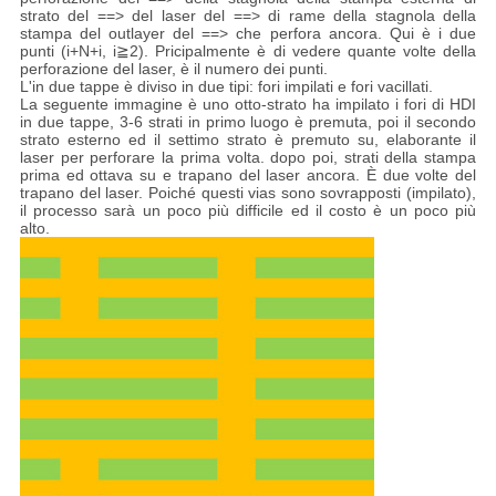
strato del ==> del laser del ==> di rame della stagnola della
stampa del outlayer del ==> che perfora ancora. Qui è i due
punti (i+N+i, i≧2). Pricipalmente è di vedere quante volte della
perforazione del laser, è il numero dei punti.
L'in due tappe è diviso in due tipi: fori impilati e fori vacillati.
La seguente immagine è uno otto-strato ha impilato i fori di HDI
in due tappe, 3-6 strati in primo luogo è premuta, poi il secondo
strato esterno ed il settimo strato è premuto su, elaborante il
laser per perforare la prima volta. dopo poi, strati della stampa
prima ed ottava su e trapano del laser ancora. È due volte del
trapano del laser. Poiché questi vias sono sovrapposti (impilato),
il processo sarà un poco più difficile ed il costo è un poco più
alto.