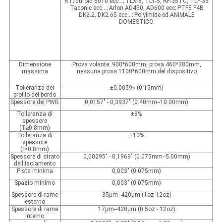
RT/duroid 6010 ecc…; TLX-8, TLY-5, RF-35TC, TLF-35
Taconic ecc…; Arlon AD450, AD600 ecc; PTFE F4B
DK2.2, DK2.65 ecc…; Polyimide ed ANIMALE
DOMESTICO.
Dimensione
Prova volante: 900*600mm, prova 460*380mm,
massima
nessuna prova 1100*600mm del dispositivo
Tolleranza del
±0.0059» (0.15mm)
profilo del bordo
Spessore del PWB
0,0157" - 0,3937" (0.40mm--10.00mm)
Tolleranza di
±8%
spessore
(T≥0.8mm)
Tolleranza di
±10%
spessore
(t<0.8mm)
Spessore di strato
0,00295" - 0,1969" (0.075mm--5.00mm)
dell'isolamento
Pista minima
0,003" (0.075mm)
Spazio minimo
0,003" (0.075mm)
Spessore di rame
35µm--420µm (1oz-12oz)
esterno
Spessore di rame
17µm--420µm (0.5oz - 12oz)
interno