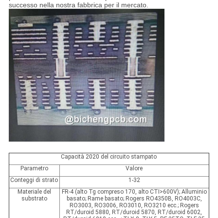
successo nella nostra fabbrica per il mercato.
Capacità 2020 del circuito stampato
Parametro
Valore
Conteggi di strato
1-32
Materiale del
FR-4 (alto Tg compreso 170, alto CTI>600V); Alluminio
substrato
basato; Rame basato; Rogers RO4350B, RO4003C,
RO3003, RO3006, RO3010, RO3210 ecc.; Rogers
RT/duroid 5880, RT/duroid 5870, RT/duroid 6002,