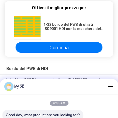
Ottieni il miglior prezzo per
1-32 bordo del PWB di strati
ISO9001 HDI con la maschera della
lega per saldatura di LPI
Continua
Bordo del PWB di HDI
I ciechi via il PWB hanno costruito su Tg150℃ FR-4 con il
circuito dell'oro 4-Layer FR-4 di immersione
Ivy 邓
PCB ibridi 10 strato 1.7 mm HDI Board RO4350B e FR4
4:08 AM
HDI RF PCB 8 strato RO4350B Rogers 4350 Materiali 1,6 mm
ENEPIG
Good day, what product are you looking for?