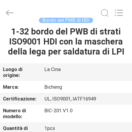
2026
Bicheng
Electronics
Technology
Co.,
Bordo del PWB di HDI
Ltd.
All
1-32 bordo del PWB di strati
CASA.
Rights
Reserved.
ISO9001 HDI con la maschera
PRODOTTI
della lega per saldatura di LPI
VIDEO
Luogo di
La Cina
origine:
SU
Marca:
Bicheng
DI
Certificazione:
UL, ISO9001, IATF16949
NOI
Numero di
BIC-201.V1.0
modello:
VISITA
Quantità di
1pcs