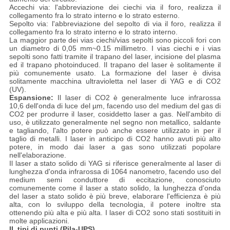
Accechi via: l'abbreviazione dei ciechi via il foro, realizza il
collegamento fra lo strato interno e lo strato esterno.
Sepolto via: l'abbreviazione del sepolto di via il foro, realizza il
collegamento fra lo strato interno e lo strato interno.
La maggior parte dei vias ciechi/vias sepolti sono piccoli fori con
un diametro di 0,05 mm~0.15 millimetro. I vias ciechi e i vias
sepolti sono fatti tramite il trapano del laser, incisione del plasma
ed il trapano photoinduced. Il trapano del laser è solitamente il
più comunemente usato. La formazione del laser è divisa
solitamente macchina ultravioletta nel laser di YAG e di CO2
(UV).
Espansione:
Il laser di CO2 è generalmente luce infrarossa
10,6 dell'onda di luce del µm, facendo uso del medium del gas di
CO2 per produrre il laser, cosiddetto laser a gas. Nell'ambito di
uso, è utilizzato generalmente nel segno non metallico, saldante
e tagliando, l'alto potere può anche essere utilizzato in per il
taglio di metalli. I laser in anticipo di CO2 hanno avuti più alto
potere, in modo dai laser a gas sono utilizzati popolare
nell'elaborazione.
Il laser a stato solido di YAG si riferisce generalmente al laser di
lunghezza d'onda infrarossa di 1064 nanometro, facendo uso del
medium semi conduttore di eccitazione, conosciuto
comunemente come il laser a stato solido, la lunghezza d'onda
del laser a stato solido è più breve, elaborare l'efficienza è più
alta, con lo sviluppo della tecnologia, il potere inoltre sta
ottenendo più alta e più alta. I laser di CO2 sono stati sostituiti in
molte applicazioni.
II. tipi di punti (Pila-UPS)