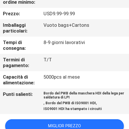
ordine minimo:
ALLA
FABBRICA
Prezzo:
USD9.99-99.99
Imballaggi
Vuoto bags+Cartons
CONTROLLO
particolari:
DELLA
Tempi di
8-9 giorni lavorativi
consegna:
QUALITÀ
Termini di
T/T
pagamento:
CONTATTACI
Capacità di
5000pcs al mese
alimentazione:
NOTIZIE
Punti salienti:
Bordo del PWB della maschera HDI della lega per
saldatura di LPI
,
,
Bordo del PWB di ISO9001 HDI
CASI
ISO9001 HDI ha stampato i circuiti
MAPPA
MIGLIOR PREZZO