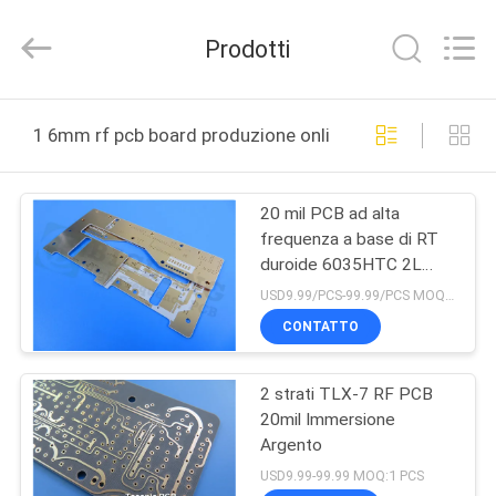
2026
Bicheng
Electronics
Prodotti
Technology
Co.,
Ltd.
All
CASA.
Rights
Reserved.
1 6mm rf pcb board produzione online
PRODOTTI
20 mil PCB ad alta
frequenza a base di RT
VIDEO
duroide 6035HTC 2L
Nessuna finitura
USD9.99/PCS-99.99/PCS MOQ:1 PCS
superficiale
SU
CONTATTO
DI
2 strati TLX-7 RF PCB
NOI
20mil Immersione
Argento
VISITA
USD9.99-99.99 MOQ:1 PCS