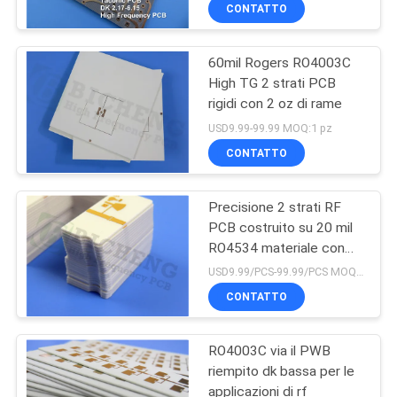
ALLA
CONTATTO
FABBRICA
60mil Rogers RO4003C
High TG 2 strati PCB
CONTROLLO
rigidi con 2 oz di rame
DELLA
USD9.99-99.99 MOQ:1 pz
QUALITÀ
CONTATTO
Precisione 2 strati RF
CONTATTACI
PCB costruito su 20 mil
RO4534 materiale con
NOTIZIE
immersione oro
USD9.99/PCS-99.99/PCS MOQ:1 PCS
CONTATTO
CASI
RO4003C via il PWB
riempito dk bassa per le
MAPPA
applicazioni di rf