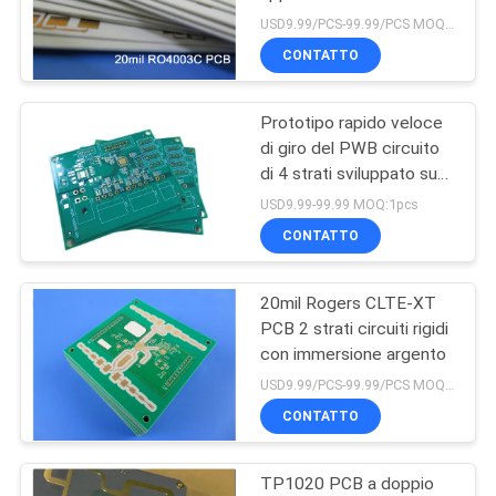
DEL
USD9.99/PCS-99.99/PCS MOQ:1 PCS
SITO
CONTATTO
Prototipo rapido veloce
POLITICA
di giro del PWB circuito
SULLA
di 4 strati sviluppato su
FR-4 con 2oz e l'oro di
PRIVACY
USD9.99-99.99 MOQ:1pcs
immersione
CONTATTO
20mil Rogers CLTE-XT
PCB 2 strati circuiti rigidi
con immersione argento
USD9.99/PCS-99.99/PCS MOQ:1pc
CONTATTO
TP1020 PCB a doppio