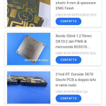
strato 4 mm di spessore
ENIG Finish
USD9.99-99.99/PCS MOQ:1PCS
CONTATTO
Bordo 50mil 1.270mm
DK10.2 del PWB di
microonda RO3010
Rogers per gli
USD9.99-99.99/PCS MOQ:1pcs
amplificatori di potenza
CONTATTO
31mil RT Duroide 5870
Dischi PCB a doppio lato
in rame nudo
USD9.99-99.99 MOQ:1pc
CONTATTO