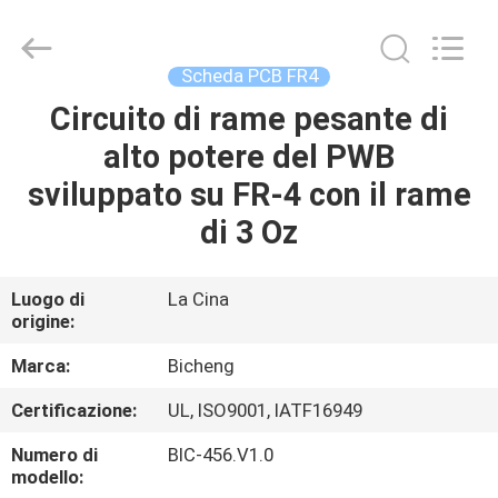
2026
Bicheng
Electronics
Technology
Co.,
Scheda PCB FR4
Ltd.
All
Circuito di rame pesante di
CASA.
Rights
Reserved.
alto potere del PWB
PRODOTTI
sviluppato su FR-4 con il rame
di 3 Oz
VIDEO
Luogo di
La Cina
origine:
SU
DI
Marca:
Bicheng
NOI
Certificazione:
UL, ISO9001, IATF16949
Numero di
BIC-456.V1.0
VISITA
modello: