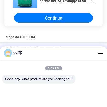
potere del PWB sviluppato su FR-4
con il rame di 3 Oz
Continua
Scheda PCB FR4
PCB ibrido a 6 strati 10 mil con via cieca
Ivy 邓
Circuiti turriti dei fori del PWB del bordo mezzi sviluppati su
1.6mm FR-4 con la maschera blu della lega per saldatura
6:45 AM
Bordo doppio spesso del PWB di strato del circuito del PWB
2.4mm sviluppato su FR-4 con rame 2oz
Good day, what product are you looking for?
Categorie popolari
Tutti
Bordo Del PWB Di 
Bordo Del PWB Di Rf
Rogers