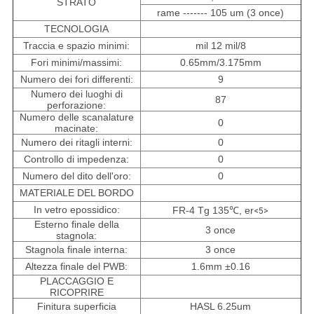
STRATO
rame ------- 105 um (3 once)
TECNOLOGIA
Traccia e spazio minimi:
mil 12 mil/8
Fori minimi/massimi:
0.65mm/3.175mm
Numero dei fori differenti:
9
Numero dei luoghi di
87
perforazione:
Numero delle scanalature
0
macinate:
Numero dei ritagli interni:
0
Controllo di impedenza:
0
Numero del dito dell'oro:
0
MATERIALE DEL BORDO
In vetro epossidico:
FR-4 Tg 135℃, er
<5>
Esterno finale della
3 once
stagnola:
Stagnola finale interna:
3 once
Altezza finale del PWB:
1.6mm ±0.16
PLACCAGGIO E
RICOPRIRE
Finitura superficia
HASL 6.25um