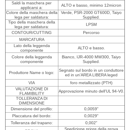
Saldi la maschera per
ALTO e basso, minimo 12micron
applicarsi a:
Colore della maschera della
Verde, PSR-2000 GT600D, Taiyo
lega per saldatura:
Supplied.
Tipo della maschera della
LPSM
lega per saldatura:
CONTOUR/CUTTING
Percorso
MARCATURA
Lato della leggenda
ALTO e basso.
componente
Colore della leggenda
Bianco, IJR-4000 MW300, Taiyo
componente
Supplied.
Segnato sul bordo in un conduttore
Produttore Name o logo:
ed in un'AREA LIBERA leged
VIA
foro metallizzato (PTH)
VALUTAZIONE DI
Approvazione minuto dell'UL 94-V0.
FLAMIBILITY
TOLLERANZA DI
DIMENSIONE
Dimensione del profilo:
0,0059"
Placcatura del bordo:
0,0029"
Tolleranza del trapano:
0,002"
Spedizione priore della prova