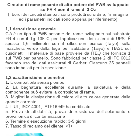
Circuito di rame pesante di alto potere del PWB sviluppato
su FR-4 con il rame di 3 Oz
(I bordi dei circuiti stampati sono prodotti su ordine, l'immagine
ed i parametri indicati sono appena per riferimento)
1,1 descrizione generale
Ciò è un tipo di PWB pesante del rame sviluppato sul substrato
FR-4 con il Tg 135°C per l'applicazione dei sistemi di UPS. È
spesso 1,6 millimetri con il silkscreen bianco (Taiyo) sulla
maschera verde della lega per saldatura (Taiyo) e HASL sui
cuscinetti. Il materiale di base proviene da ITEQ che fornisce 1
sul PWB per pannello. Sono fabbricati per classe 2 di IPC 6012
facendo uso dei dati assicurati di Gerber. Ciascuno 25 pannelli
sono imballati per la spedizione.
1,2 caratteristiche e benefici
1.
È compatibile senza piombo.
2. La bagnatura eccellente durante la saldatura e della
componente può evitare la corrosione di rame.
3. Migliori la dissipazione di calore di alto calore generata dalla
grande corrente
4. L'UL, ISO14001, IATF16949 ha certificato
5. Prova di affidabilità, prova di resistenza dell'isolamento e
prova ionica di contaminazione
6. Termine d'esecuzione rapido: 3-5 giorni
7. Tasso di reclamo del cliente:
<1>