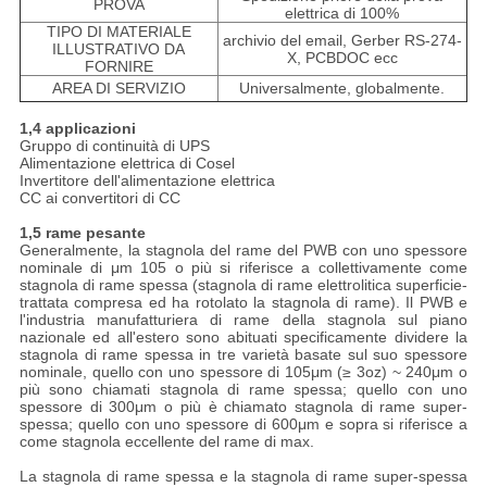
PROVA
elettrica di 100%
TIPO DI MATERIALE
archivio del email, Gerber RS-274-
ILLUSTRATIVO DA
X, PCBDOC ecc
FORNIRE
AREA DI SERVIZIO
Universalmente, globalmente.
1,4 applicazioni
Gruppo di continuità di UPS
Alimentazione elettrica di Cosel
Invertitore dell'alimentazione elettrica
CC ai convertitori di CC
1,5 rame pesante
Generalmente, la stagnola del rame del PWB con uno spessore
nominale di μm 105 o più si riferisce a collettivamente come
stagnola di rame spessa (stagnola di rame elettrolitica superficie-
trattata compresa ed ha rotolato la stagnola di rame). Il PWB e
l'industria manufatturiera di rame della stagnola sul piano
nazionale ed all'estero sono abituati specificamente dividere la
stagnola di rame spessa in tre varietà basate sul suo spessore
nominale, quello con uno spessore di 105μm (≥ 3oz) ~ 240μm o
più sono chiamati stagnola di rame spessa; quello con uno
spessore di 300μm o più è chiamato stagnola di rame super-
spessa; quello con uno spessore di 600μm e sopra si riferisce a
come stagnola eccellente del rame di max.
La stagnola di rame spessa e la stagnola di rame super-spessa