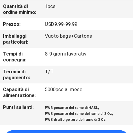
ALLA
Quantità di
1pcs
ordine minimo:
FABBRICA
Prezzo:
USD9.99-99.99
CONTROLLO
Imballaggi
Vuoto bags+Cartons
DELLA
particolari:
QUALITÀ
Tempi di
8-9 giorni lavorativi
consegna:
CONTATTACI
Termini di
T/T
pagamento:
Capacità di
5000pcs al mese
NOTIZIE
alimentazione:
Punti salienti:
,
PWB pesante del rame di HASL
CASI
,
PWB pesante del rame del rame di 3 Oz
PWB di alto potere del rame di 3 Oz
MAPPA